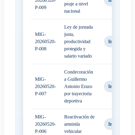
20260520-
Iniciativa
peaje a nivel
P-009
nacional
Ley de jornada
MIG-
justa,
20260520-
productividad
Iniciativa
P-008
protegida y
salario variado
Condecoración
MIG-
a Guillermo
20260520-
Antonio Erazo
Iniciativa
P-007
por trayectoria
deportiva
MIG-
Reactivación de
20260520-
amnistía
Iniciativa
P-006
vehicular