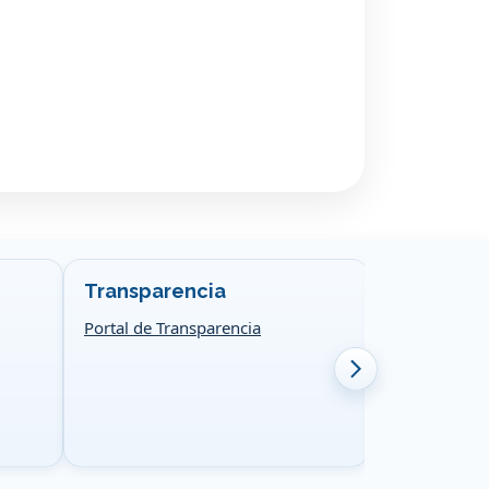
Transparencia
Congreso 
Portal de Transparencia
Ir al sitio